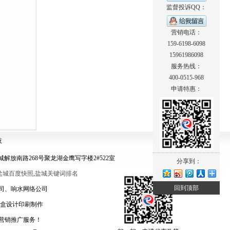
监督投诉QQ：
营销电话：
159-6198-6098
15961986098
服务热线：
400-0515-968
申请特惠：
技
解放南路268号聚龙湖金鹰写字楼2#522室
分享到：
盐城百度快照
,
盐城关键词排名
回到顶部
司、响水网络公司
盒设计印刷制作
营销推广服务！