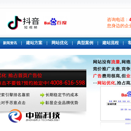
咨询电话：
您身边的企业
|
| 建站方案 | 网站优化 | 典型案例 | 建站流程 | 
新闻资讯