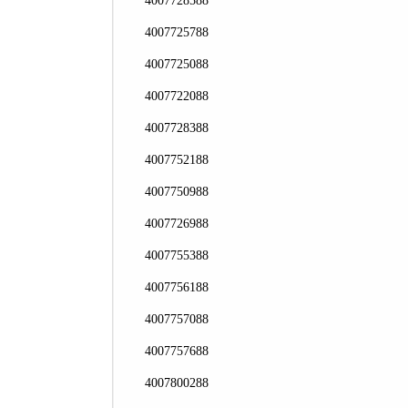
4007728588
4007725788
4007725088
4007722088
4007728388
4007752188
4007750988
4007726988
4007755388
4007756188
4007757088
4007757688
4007800288