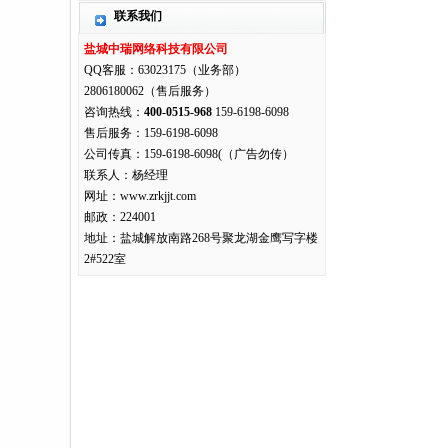
联系我们
盐城中瑞网络科技有限公司
QQ客服：63023175（业务部）
2806180062（售后服务）
咨询热线：
400-0515-968
159-6198-6098
售后服务：159-6198-6098
公司传真：159-6198-6098(（广告勿传）
联系人：杨经理
网址：www.zrkjjt.com
邮政：224001
地址：盐城解放南路268号聚龙湖金鹰写字楼
2#522室